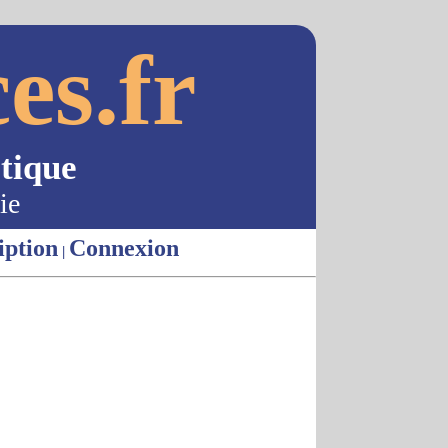
es.fr
tique
ie
iption
Connexion
|