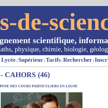
s-de-scienc
ignement scientifique, informa
aths, physique, chimie, biologie, géolog
Lycée
Supérieur
Tarifs
Rechercher
Inscr
|
|
|
|
|
- CAHORS (46)
OSE DES COURS PARTICULIERS EN LIGNE