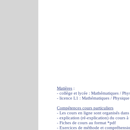
Matières
:
- collège et lycée : Mathématiques / Phy
- licence L1 : Mathématiques / Physique
Compétences cours particuliers
- Les cours en ligne sont organisés dans
- explication (ré-explication) du cours à
- Fiches de cours au format *pdf
- Exercices de méthode et compréhensi