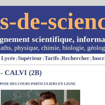
s-de-scienc
ignement scientifique, informa
aths, physique, chimie, biologie, géolog
Lycée
Supérieur
Tarifs
Rechercher
Inscr
|
|
|
|
|
 CALVI (2B)
OSE DES COURS PARTICULIERS EN LIGNE