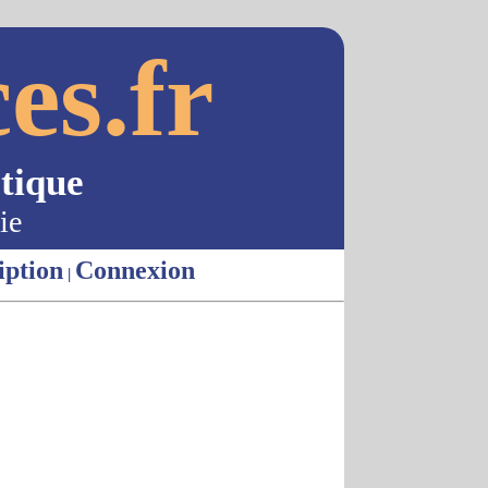
es.fr
tique
ie
iption
Connexion
|