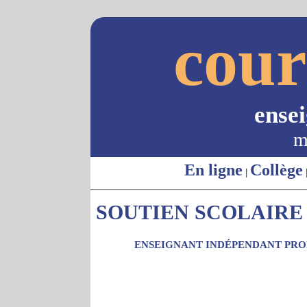
cour
ense
m
En ligne
Collège
|
SOUTIEN SCOLAIRE -
ENSEIGNANT INDÉPENDANT PROP