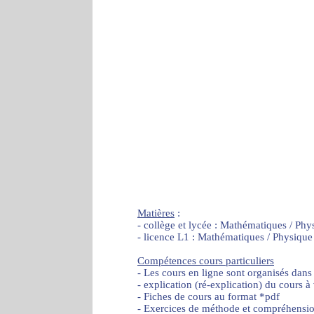
Matières
:
- collège et lycée : Mathématiques / Phy
- licence L1 : Mathématiques / Physique
Compétences cours particuliers
- Les cours en ligne sont organisés dans
- explication (ré-explication) du cours à
- Fiches de cours au format *pdf
- Exercices de méthode et compréhensi