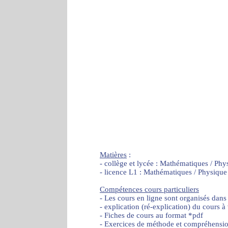
Matières
:
- collège et lycée : Mathématiques / Phy
- licence L1 : Mathématiques / Physique
Compétences cours particuliers
- Les cours en ligne sont organisés dans
- explication (ré-explication) du cours à
- Fiches de cours au format *pdf
- Exercices de méthode et compréhensi