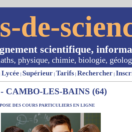
s-de-scienc
ignement scientifique, informa
aths, physique, chimie, biologie, géolog
Lycée
Supérieur
Tarifs
Rechercher
Inscr
|
|
|
|
|
- CAMBO-LES-BAINS (64)
OSE DES COURS PARTICULIERS EN LIGNE