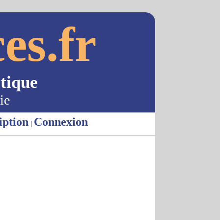
es.fr
tique
ie
iption
Connexion
|