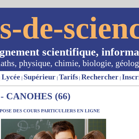
s-de-scienc
ignement scientifique, informa
aths, physique, chimie, biologie, géolog
Lycée
Supérieur
Tarifs
Rechercher
Inscr
|
|
|
|
|
- CANOHES (66)
OSE DES COURS PARTICULIERS EN LIGNE