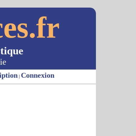
es.fr
tique
ie
iption
Connexion
|