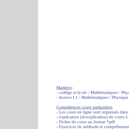
Matières
:
- collège et lycée : Mathématiques / Phy
- licence L1 : Mathématiques / Physique
Compétences cours particuliers
- Les cours en ligne sont organisés dans
- explication (ré-explication) du cours à
- Fiches de cours au format *pdf
- Exercices de méthode et compréhensi