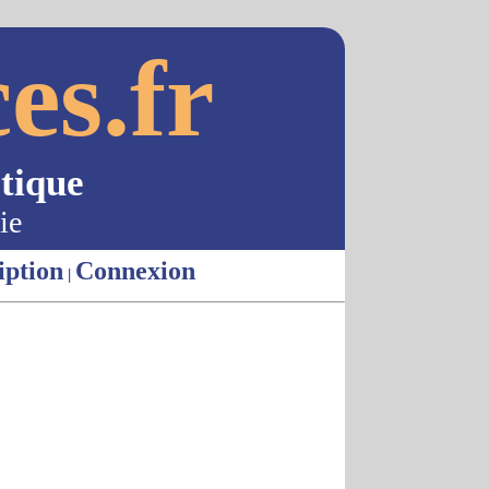
es.fr
tique
ie
iption
Connexion
|