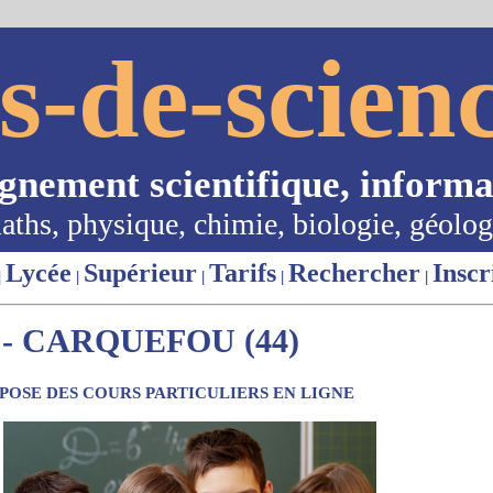
s-de-scienc
ignement scientifique, informa
aths, physique, chimie, biologie, géolog
Lycée
Supérieur
Tarifs
Rechercher
Inscr
|
|
|
|
|
- CARQUEFOU (44)
OSE DES COURS PARTICULIERS EN LIGNE