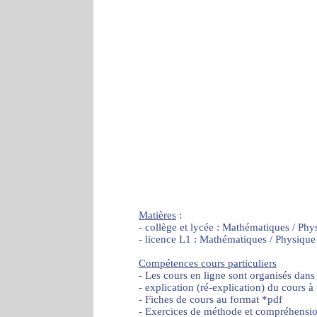
Matières
:
- collège et lycée : Mathématiques / Phy
- licence L1 : Mathématiques / Physique
Compétences cours particuliers
- Les cours en ligne sont organisés dans
- explication (ré-explication) du cours à
- Fiches de cours au format *pdf
- Exercices de méthode et compréhensi