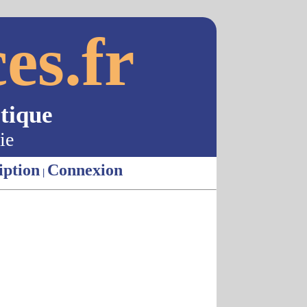
es.fr
tique
ie
iption
Connexion
|