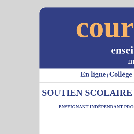
cour
ense
m
En ligne
Collège
|
SOUTIEN SCOLAIRE -
ENSEIGNANT INDÉPENDANT PROP