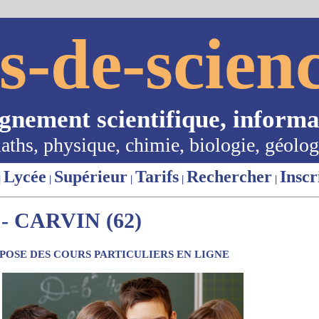
s-de-scienc
ignement scientifique, informa
aths, physique, chimie, biologie, géolog
Lycée
Supérieur
Tarifs
Rechercher
Inscr
|
|
|
|
|
 CARVIN (62)
OSE DES COURS PARTICULIERS EN LIGNE