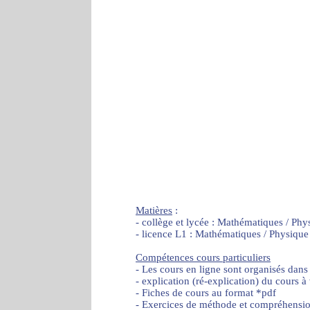
Matières
:
- collège et lycée : Mathématiques / Phy
- licence L1 : Mathématiques / Physique
Compétences cours particuliers
- Les cours en ligne sont organisés dans
- explication (ré-explication) du cours à
- Fiches de cours au format *pdf
- Exercices de méthode et compréhensi