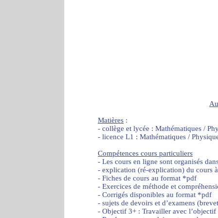
Au
Matières
:
- collège et lycée : Mathématiques / Ph
- licence L1 : Mathématiques / Physiqu
Compétences cours particuliers
- Les cours en ligne sont organisés dan
- explication (ré-explication) du cours 
- Fiches de cours au format *pdf
- Exercices de méthode et compréhensi
- Corrigés disponibles au format *pdf
- sujets de devoirs et d’examens (brevet
- Objectif 3+ : Travailler avec l’object