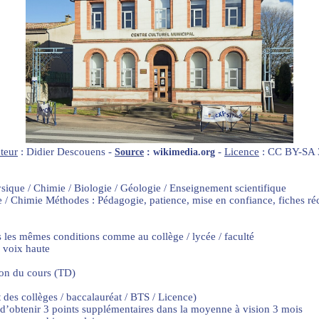
teur
: Didier Descouens -
-
Licence
: CC BY-SA 
Source
: wikimedia.org
ysique / Chimie / Biologie / Géologie / Enseignement scientifique
e / Chimie Méthodes : Pédagogie, patience, mise en confiance, fiches r
s les mêmes conditions comme au collège / lycée / faculté
à voix haute
on du cours (TD)
 des collèges / baccalauréat / BTS / Licence)
if d’obtenir 3 points supplémentaires dans la moyenne à vision 3 mois