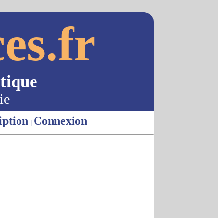
es.fr
tique
ie
iption
Connexion
|