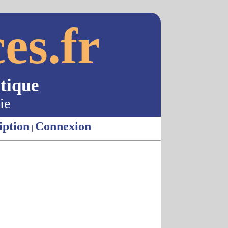
es.fr
tique
ie
iption
Connexion
|