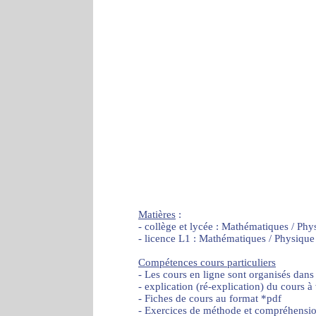
Matières
:
- collège et lycée : Mathématiques / Phy
- licence L1 : Mathématiques / Physique
Compétences cours particuliers
- Les cours en ligne sont organisés dans
- explication (ré-explication) du cours à
- Fiches de cours au format *pdf
- Exercices de méthode et compréhensi