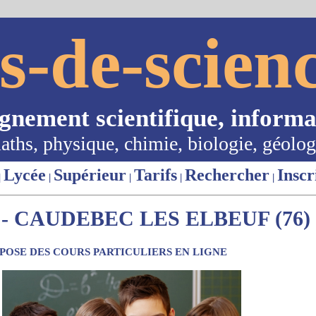
s-de-scienc
ignement scientifique, informa
aths, physique, chimie, biologie, géolog
Lycée
Supérieur
Tarifs
Rechercher
Inscr
|
|
|
|
|
- CAUDEBEC LES ELBEUF (76)
OSE DES COURS PARTICULIERS EN LIGNE