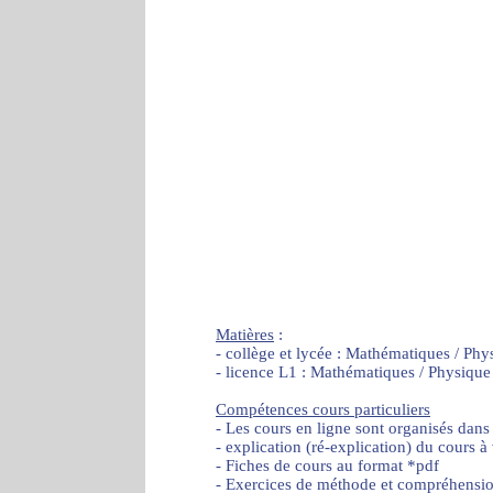
Matières
:
- collège et lycée : Mathématiques / Phy
- licence L1 : Mathématiques / Physique
Compétences cours particuliers
- Les cours en ligne sont organisés dans
- explication (ré-explication) du cours à
- Fiches de cours au format *pdf
- Exercices de méthode et compréhensi