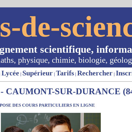
s-de-scienc
ignement scientifique, informa
aths, physique, chimie, biologie, géolog
Lycée
Supérieur
Tarifs
Rechercher
Inscr
|
|
|
|
|
- CAUMONT-SUR-DURANCE (8
OSE DES COURS PARTICULIERS EN LIGNE