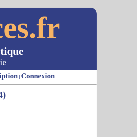
es.fr
tique
ie
iption
Connexion
|
4)