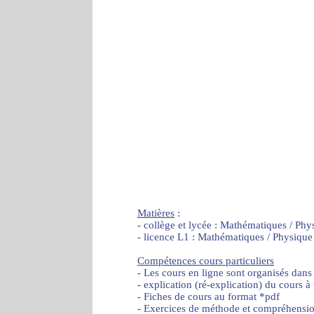
Matières
:
- collège et lycée : Mathématiques / Phy
- licence L1 : Mathématiques / Physique
Compétences cours particuliers
- Les cours en ligne sont organisés dans
- explication (ré-explication) du cours à
- Fiches de cours au format *pdf
- Exercices de méthode et compréhensi