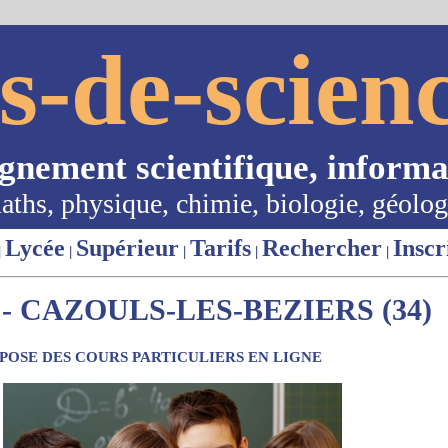
s-de-scienc
ignement scientifique, informa
aths, physique, chimie, biologie, géolog
Lycée
Supérieur
Tarifs
Rechercher
Inscr
|
|
|
|
|
- CAZOULS-LES-BEZIERS (34)
OSE DES COURS PARTICULIERS EN LIGNE