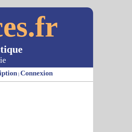
es.fr
tique
ie
iption
Connexion
|