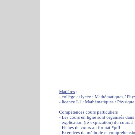
Matières
:
- collège et lycée : Mathématiques / Phy
- licence L1 : Mathématiques / Physique
Compétences cours particuliers
- Les cours en ligne sont organisés dans
- explication (ré-explication) du cours à
- Fiches de cours au format *pdf
- Exercices de méthode et compréhensi