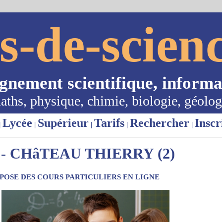
s-de-scienc
ignement scientifique, informa
aths, physique, chimie, biologie, géolog
Lycée
Supérieur
Tarifs
Rechercher
Inscr
|
|
|
|
|
- CHâTEAU THIERRY (2)
OSE DES COURS PARTICULIERS EN LIGNE