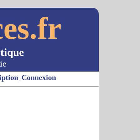
es.fr
tique
ie
iption
Connexion
|