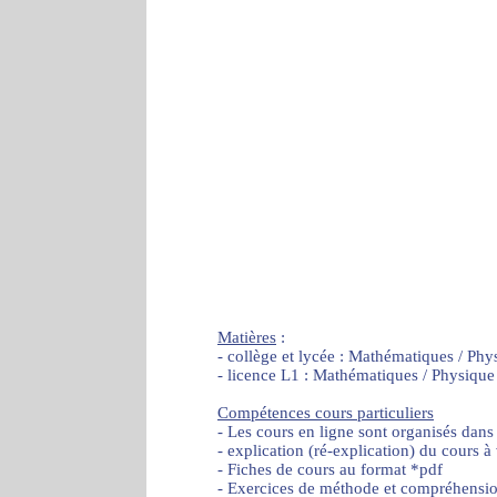
Matières
:
- collège et lycée : Mathématiques / Phy
- licence L1 : Mathématiques / Physique
Compétences cours particuliers
- Les cours en ligne sont organisés dans
- explication (ré-explication) du cours à
- Fiches de cours au format *pdf
- Exercices de méthode et compréhensi