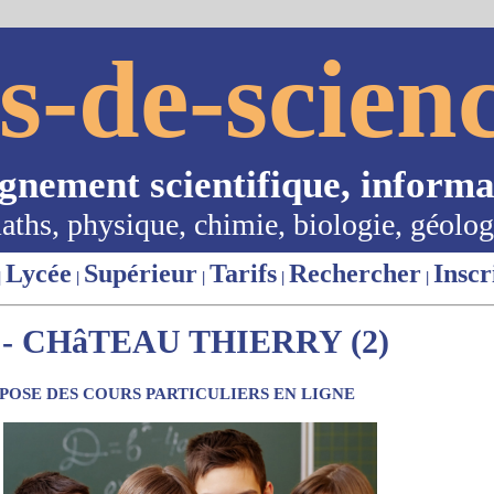
s-de-scienc
ignement scientifique, informa
aths, physique, chimie, biologie, géolog
Lycée
Supérieur
Tarifs
Rechercher
Inscr
|
|
|
|
|
- CHâTEAU THIERRY (2)
OSE DES COURS PARTICULIERS EN LIGNE