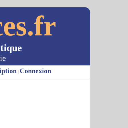
es.fr
tique
ie
iption
Connexion
|