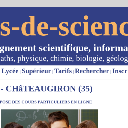
s-de-scienc
ignement scientifique, informa
aths, physique, chimie, biologie, géolog
Lycée
Supérieur
Tarifs
Rechercher
Inscr
|
|
|
|
|
- CHâTEAUGIRON (35)
OSE DES COURS PARTICULIERS EN LIGNE