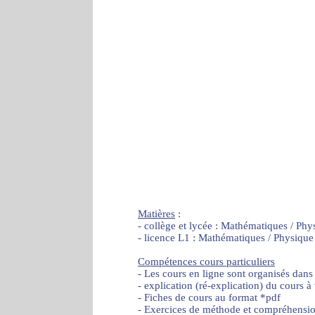
Matières
:
- collège et lycée : Mathématiques / Phy
- licence L1 : Mathématiques / Physique
Compétences cours particuliers
- Les cours en ligne sont organisés dans
- explication (ré-explication) du cours à
- Fiches de cours au format *pdf
- Exercices de méthode et compréhensi