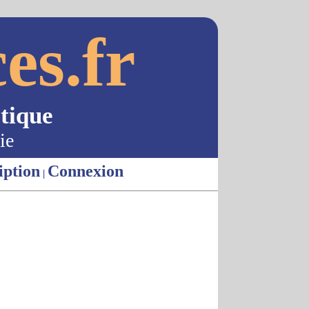
es.fr
tique
ie
iption
Connexion
|