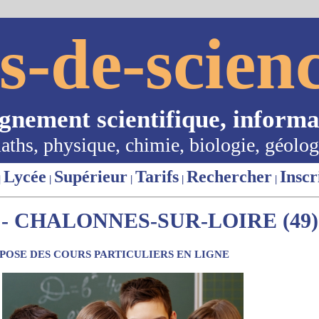
s-de-scienc
ignement scientifique, informa
aths, physique, chimie, biologie, géolog
Lycée
Supérieur
Tarifs
Rechercher
Inscr
|
|
|
|
|
- CHALONNES-SUR-LOIRE (49)
OSE DES COURS PARTICULIERS EN LIGNE