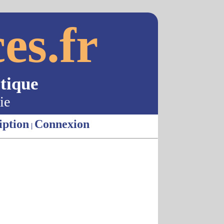
es.fr
tique
ie
iption
Connexion
|