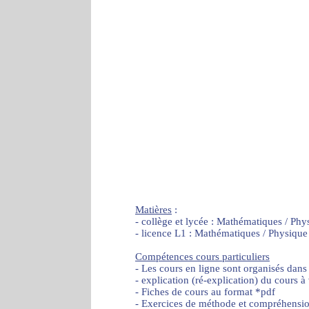
Matières
:
- collège et lycée : Mathématiques / Phy
- licence L1 : Mathématiques / Physique
Compétences cours particuliers
- Les cours en ligne sont organisés dans
- explication (ré-explication) du cours à
- Fiches de cours au format *pdf
- Exercices de méthode et compréhensi