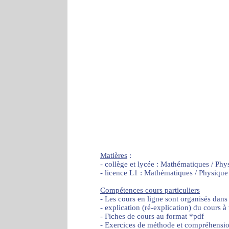
Matières
:
- collège et lycée : Mathématiques / Phy
- licence L1 : Mathématiques / Physique
Compétences cours particuliers
- Les cours en ligne sont organisés dans
- explication (ré-explication) du cours à
- Fiches de cours au format *pdf
- Exercices de méthode et compréhensi