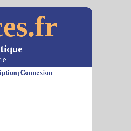
es.fr
tique
ie
iption
Connexion
|