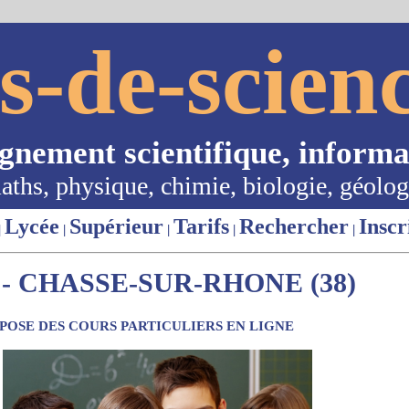
s-de-scienc
ignement scientifique, informa
aths, physique, chimie, biologie, géolog
Lycée
Supérieur
Tarifs
Rechercher
Inscr
|
|
|
|
|
- CHASSE-SUR-RHONE (38)
OSE DES COURS PARTICULIERS EN LIGNE