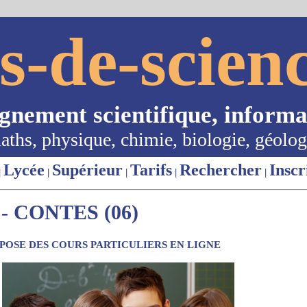
s-de-scienc
ignement scientifique, informa
aths, physique, chimie, biologie, géolog
Lycée
Supérieur
Tarifs
Rechercher
Inscr
|
|
|
|
|
 CONTES (06)
OSE DES COURS PARTICULIERS EN LIGNE