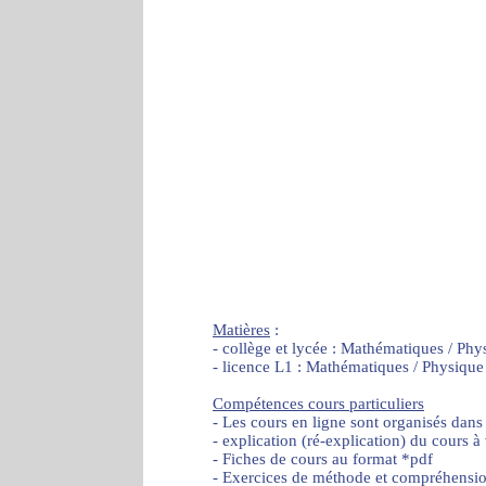
Matières
:
- collège et lycée : Mathématiques / Phy
- licence L1 : Mathématiques / Physique
Compétences cours particuliers
- Les cours en ligne sont organisés dans
- explication (ré-explication) du cours à
- Fiches de cours au format *pdf
- Exercices de méthode et compréhensi