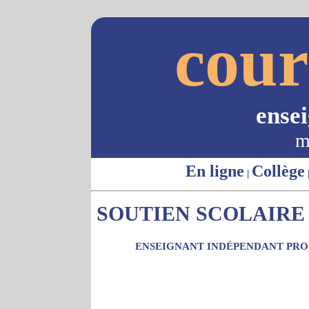
cour
ense
m
En ligne
Collège
|
SOUTIEN SCOLAIRE -
ENSEIGNANT INDÉPENDANT PROP