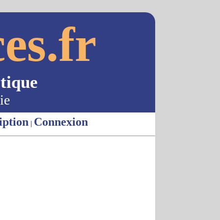
es.fr
tique
ie
iption
Connexion
|