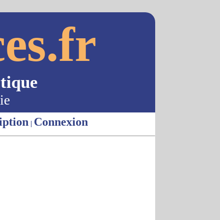
es.fr
tique
ie
iption
Connexion
|