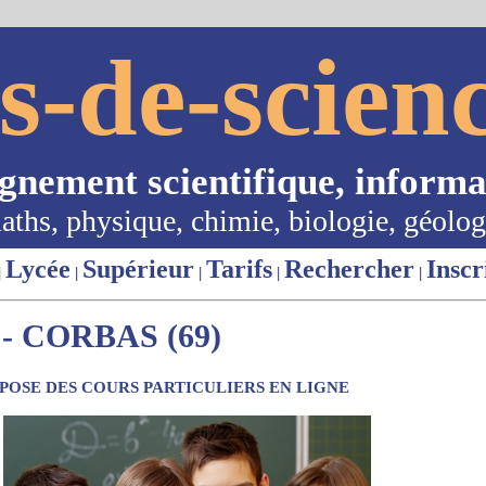
s-de-scienc
ignement scientifique, informa
aths, physique, chimie, biologie, géolog
Lycée
Supérieur
Tarifs
Rechercher
Inscr
|
|
|
|
|
 CORBAS (69)
OSE DES COURS PARTICULIERS EN LIGNE