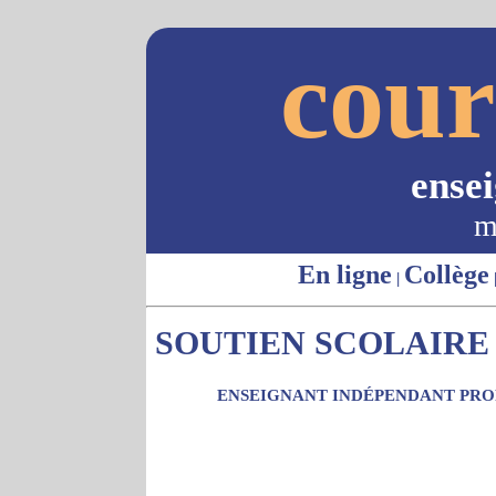
cour
ense
m
En ligne
Collège
|
SOUTIEN SCOLAIRE -
ENSEIGNANT INDÉPENDANT PROP