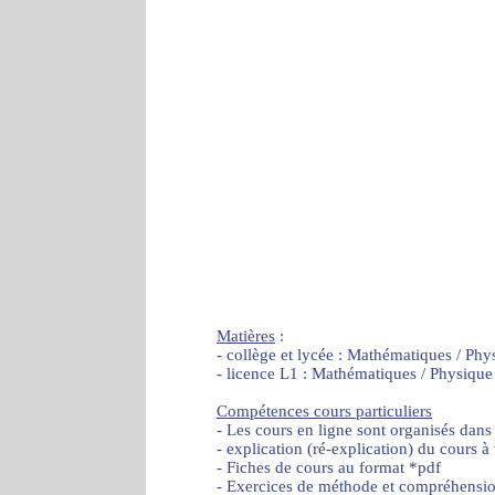
Matières
:
- collège et lycée : Mathématiques / Phy
- licence L1 : Mathématiques / Physique
Compétences cours particuliers
- Les cours en ligne sont organisés dans
- explication (ré-explication) du cours à
- Fiches de cours au format *pdf
- Exercices de méthode et compréhensi