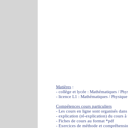
Matières
:
- collège et lycée : Mathématiques / Phy
- licence L1 : Mathématiques / Physique
Compétences cours particuliers
- Les cours en ligne sont organisés dans
- explication (ré-explication) du cours à
- Fiches de cours au format *pdf
- Exercices de méthode et compréhensi