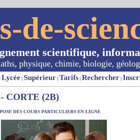
s-de-scienc
ignement scientifique, informa
aths, physique, chimie, biologie, géolog
Lycée
Supérieur
Tarifs
Rechercher
Inscr
|
|
|
|
|
- CORTE (2B)
OSE DES COURS PARTICULIERS EN LIGNE