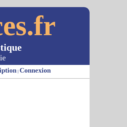
es.fr
tique
ie
iption
Connexion
|