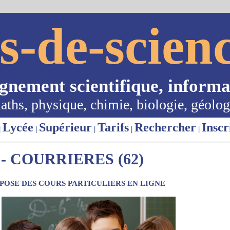
s-de-scienc
ignement scientifique, informa
aths, physique, chimie, biologie, géolog
Lycée
Supérieur
Tarifs
Rechercher
Inscr
|
|
|
|
|
- COURRIERES (62)
OSE DES COURS PARTICULIERS EN LIGNE