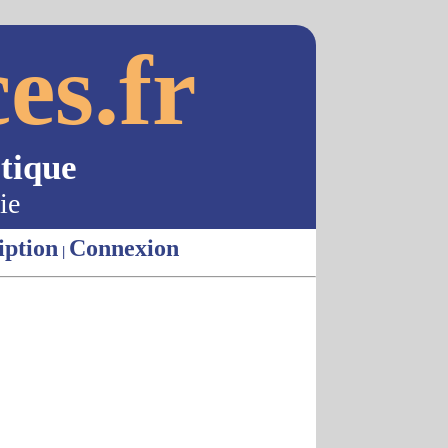
es.fr
tique
ie
iption
Connexion
|