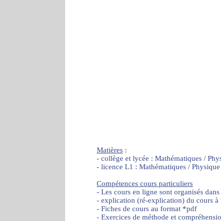
Matières
:
- collège et lycée : Mathématiques / Phy
- licence L1 : Mathématiques / Physique
Compétences cours particuliers
- Les cours en ligne sont organisés dans
- explication (ré-explication) du cours à
- Fiches de cours au format *pdf
- Exercices de méthode et compréhensi