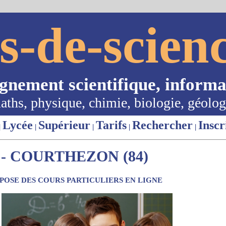
s-de-scienc
ignement scientifique, informa
aths, physique, chimie, biologie, géolog
Lycée
Supérieur
Tarifs
Rechercher
Inscr
|
|
|
|
|
- COURTHEZON (84)
OSE DES COURS PARTICULIERS EN LIGNE