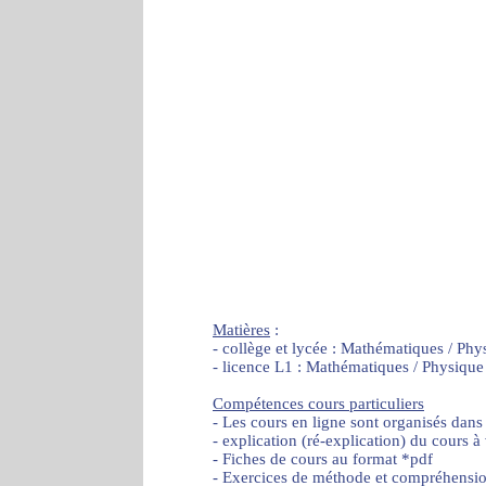
Matières
:
- collège et lycée : Mathématiques / Phy
- licence L1 : Mathématiques / Physique
Compétences cours particuliers
- Les cours en ligne sont organisés dans
- explication (ré-explication) du cours à
- Fiches de cours au format *pdf
- Exercices de méthode et compréhensi