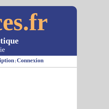
es.fr
tique
ie
iption
Connexion
|