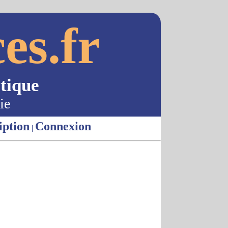
es.fr
tique
ie
iption
Connexion
|