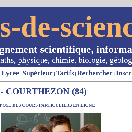
s-de-scienc
ignement scientifique, informa
aths, physique, chimie, biologie, géolog
Lycée
Supérieur
Tarifs
Rechercher
Inscr
|
|
|
|
|
- COURTHEZON (84)
OSE DES COURS PARTICULIERS EN LIGNE