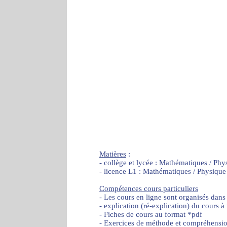
Matières
:
- collège et lycée : Mathématiques / Phy
- licence L1 : Mathématiques / Physique
Compétences cours particuliers
- Les cours en ligne sont organisés dans
- explication (ré-explication) du cours à
- Fiches de cours au format *pdf
- Exercices de méthode et compréhensi