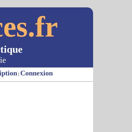
es.fr
tique
ie
iption
Connexion
|