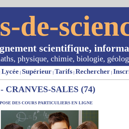
s-de-scienc
ignement scientifique, informa
aths, physique, chimie, biologie, géolog
Lycée
Supérieur
Tarifs
Rechercher
Inscr
|
|
|
|
|
- CRANVES-SALES (74)
OSE DES COURS PARTICULIERS EN LIGNE