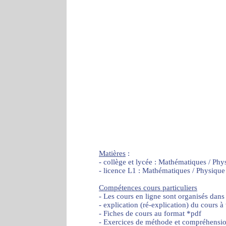
Matières
:
- collège et lycée : Mathématiques / Phy
- licence L1 : Mathématiques / Physique
Compétences cours particuliers
- Les cours en ligne sont organisés dans
- explication (ré-explication) du cours à
- Fiches de cours au format *pdf
- Exercices de méthode et compréhensi