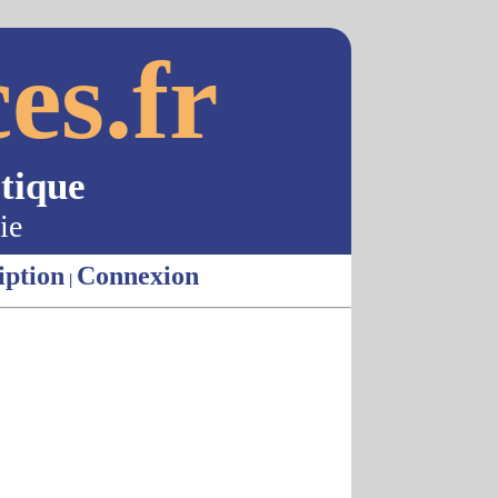
es.fr
tique
ie
iption
Connexion
|