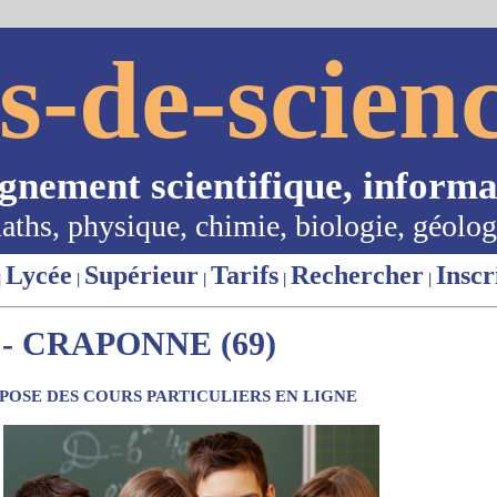
s-de-scienc
ignement scientifique, informa
aths, physique, chimie, biologie, géolog
Lycée
Supérieur
Tarifs
Rechercher
Inscr
|
|
|
|
|
- CRAPONNE (69)
OSE DES COURS PARTICULIERS EN LIGNE