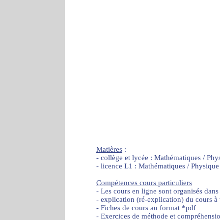
Matières
:
- collège et lycée : Mathématiques / Phy
- licence L1 : Mathématiques / Physique
Compétences cours particuliers
- Les cours en ligne sont organisés dans
- explication (ré-explication) du cours à
- Fiches de cours au format *pdf
- Exercices de méthode et compréhensi