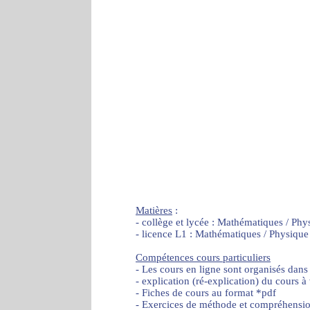
Matières
:
- collège et lycée : Mathématiques / Phy
- licence L1 : Mathématiques / Physique
Compétences cours particuliers
- Les cours en ligne sont organisés dans
- explication (ré-explication) du cours à
- Fiches de cours au format *pdf
- Exercices de méthode et compréhensi