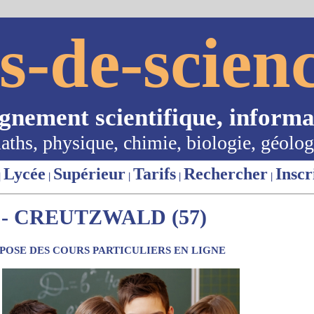
s-de-scienc
ignement scientifique, informa
aths, physique, chimie, biologie, géolog
Lycée
Supérieur
Tarifs
Rechercher
Inscr
|
|
|
|
|
- CREUTZWALD (57)
OSE DES COURS PARTICULIERS EN LIGNE