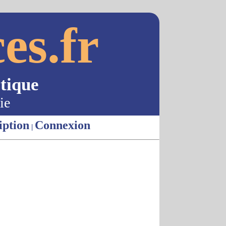
es.fr
tique
ie
iption
Connexion
|