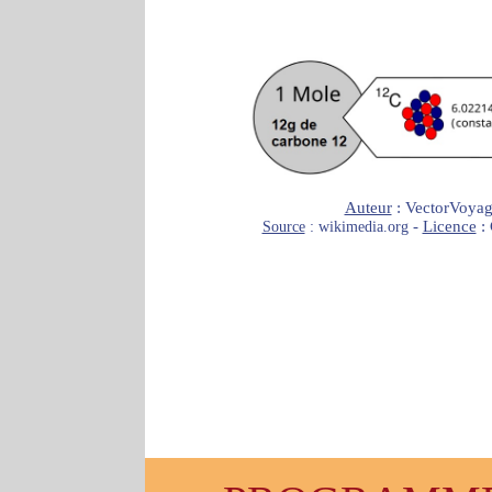
Auteur
: VectorVoyag
-
Licence
:
Source
: wikimedia.org