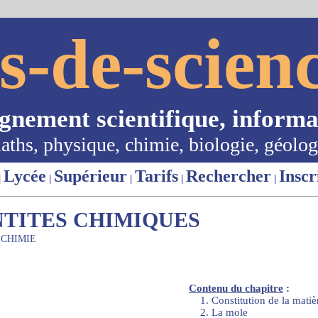
s-de-scienc
ignement scientifique, informa
aths, physique, chimie, biologie, géolog
Lycée
Supérieur
Tarifs
Rechercher
Inscr
|
|
|
|
|
TITES CHIMIQUES
 CHIMIE
Contenu du chapitre
:
1. Constitution de la matiè
2. La mole