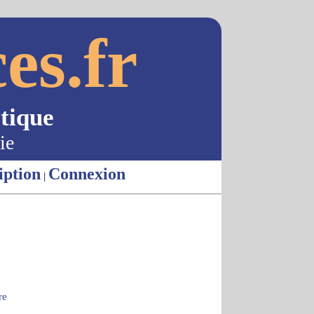
es.fr
tique
ie
iption
Connexion
|
re