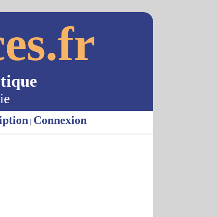
es.fr
tique
ie
iption
Connexion
|