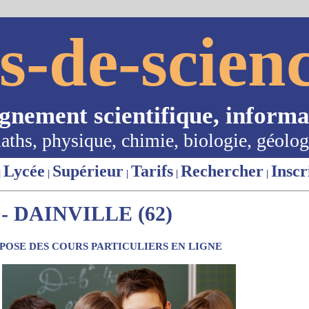
s-de-scienc
ignement scientifique, informa
aths, physique, chimie, biologie, géolog
Lycée
Supérieur
Tarifs
Rechercher
Inscr
|
|
|
|
|
 DAINVILLE (62)
OSE DES COURS PARTICULIERS EN LIGNE