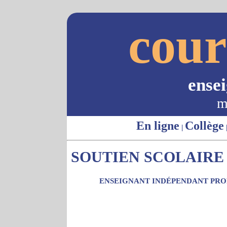
cour
ense
m
En ligne
Collège
|
SOUTIEN SCOLAIRE -
ENSEIGNANT INDÉPENDANT PROP