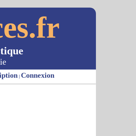
es.fr
tique
ie
iption
Connexion
|