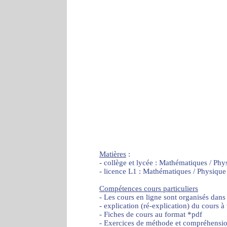
Matières
:
- collège et lycée : Mathématiques / Phy
- licence L1 : Mathématiques / Physique
Compétences cours particuliers
- Les cours en ligne sont organisés dans
- explication (ré-explication) du cours à
- Fiches de cours au format *pdf
- Exercices de méthode et compréhensi