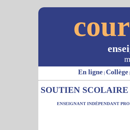
cour
ense
m
En ligne
Collège
|
SOUTIEN SCOLAIRE -
ENSEIGNANT INDÉPENDANT PROP