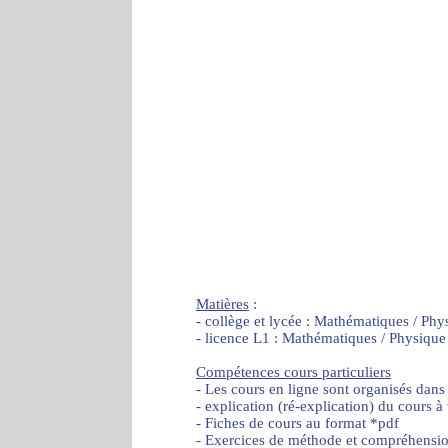
Matières
:
- collège et lycée : Mathématiques / Phy
- licence L1 : Mathématiques / Physique
Compétences cours particuliers
- Les cours en ligne sont organisés dans
- explication (ré-explication) du cours à
- Fiches de cours au format *pdf
- Exercices de méthode et compréhensi