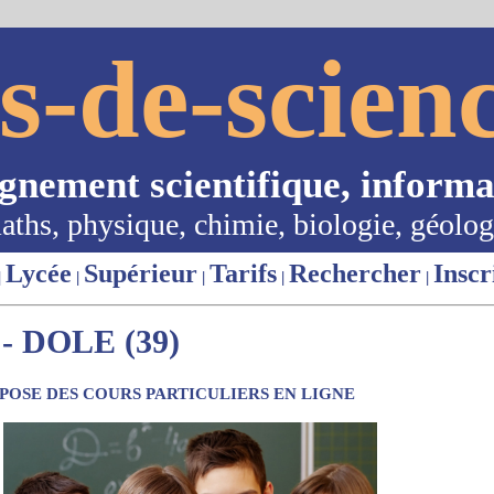
s-de-scienc
ignement scientifique, informa
aths, physique, chimie, biologie, géolog
Lycée
Supérieur
Tarifs
Rechercher
Inscr
|
|
|
|
|
 DOLE (39)
OSE DES COURS PARTICULIERS EN LIGNE