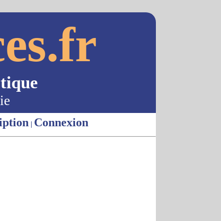
es.fr
tique
ie
iption
Connexion
|