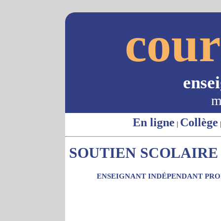
cour
ense
m
En ligne
Collège
|
SOUTIEN SCOLAIRE -
ENSEIGNANT INDÉPENDANT PROP