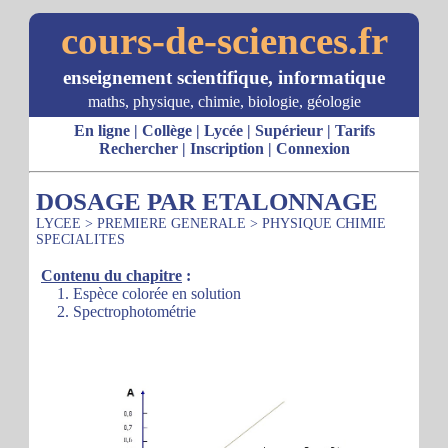
cours-de-sciences.fr
enseignement scientifique, informatique
maths, physique, chimie, biologie, géologie
En ligne
|
Collège
|
Lycée
|
Supérieur
|
Tarifs
Rechercher
|
Inscription
|
Connexion
DOSAGE PAR ETALONNAGE
LYCEE
>
PREMIERE GENERALE
>
PHYSIQUE CHIMIE
SPECIALITES
Contenu du chapitre
:
1. Espèce colorée en solution
2. Spectrophotométrie