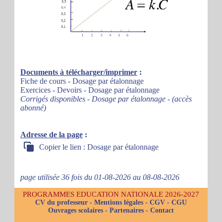
Documents à télécharger/imprimer
:
Fiche de cours - Dosage par étalonnage
Exercices - Devoirs - Dosage par étalonnage
Corrigés disponibles - Dosage par étalonnage - (accès
abonné)
Adresse de la page
:
Copier le lien : Dosage par étalonnage
page utilisée 36 fois du 01-08-2026 au 08-08-2026
PROGRAMMES EDUCATION NATIONALE 2026-2027
CV du professeur
-
Mentions légales
-
CGV
-
CGU
Ouvrages scolaires
-
Partenaires
-
Contact