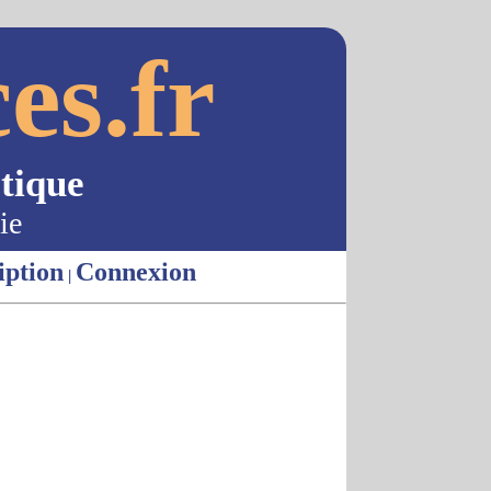
es.fr
tique
ie
iption
Connexion
|