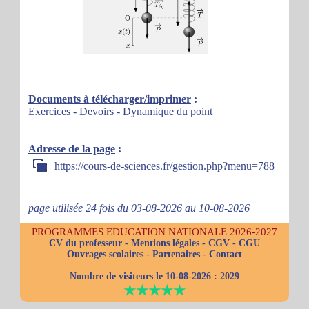
Documents à télécharger/imprimer
:
Exercices - Devoirs - Dynamique du point
Adresse de la page
:
https://cours-de-sciences.fr/gestion.php?menu=788
page utilisée 24 fois du 03-08-2026 au 10-08-2026
PROGRAMMES EDUCATION NATIONALE 2026-2027
CV du professeur
-
Mentions légales
-
CGV
-
CGU
Ouvrages scolaires
-
Partenaires
-
Contact
Nombre de visiteurs le 10-08-2026 :
2029
★★★★★