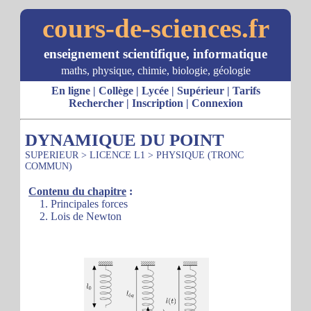
cours-de-sciences.fr
enseignement scientifique, informatique
maths, physique, chimie, biologie, géologie
En ligne
|
Collège
|
Lycée
|
Supérieur
|
Tarifs
Rechercher
|
Inscription
|
Connexion
DYNAMIQUE DU POINT
SUPERIEUR
>
LICENCE L1
>
PHYSIQUE (TRONC
COMMUN)
Contenu du chapitre
:
1. Principales forces
2. Lois de Newton