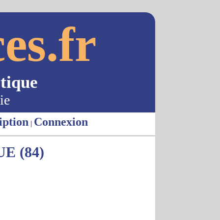
es.fr
tique
ie
iption
Connexion
|
E (84)