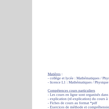
Matières
:
- collège et lycée : Mathématiques / Phy
- licence L1 : Mathématiques / Physique
Compétences cours particuliers
- Les cours en ligne sont organisés dans
- explication (ré-explication) du cours à
- Fiches de cours au format *pdf
- Exercices de méthode et compréhensi