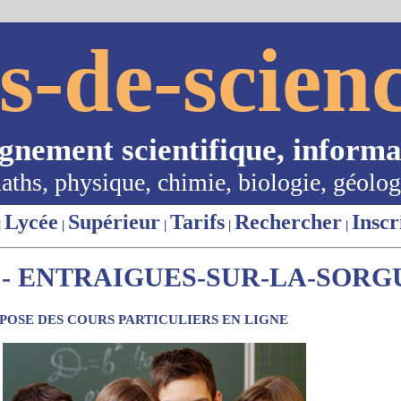
s-de-scienc
ignement scientifique, informa
aths, physique, chimie, biologie, géolog
Lycée
Supérieur
Tarifs
Rechercher
Inscr
|
|
|
|
|
- ENTRAIGUES-SUR-LA-SORGU
OSE DES COURS PARTICULIERS EN LIGNE