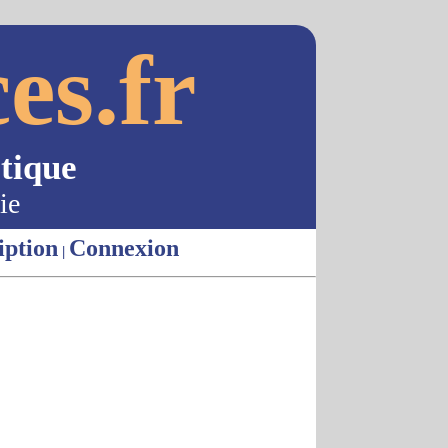
es.fr
tique
ie
iption
Connexion
|