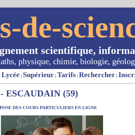
s-de-scienc
ignement scientifique, informa
aths, physique, chimie, biologie, géolog
Lycée
Supérieur
Tarifs
Rechercher
Inscr
|
|
|
|
|
- ESCAUDAIN (59)
OSE DES COURS PARTICULIERS EN LIGNE