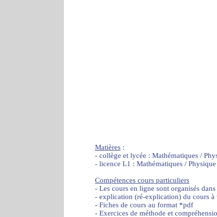
Matières
:
- collège et lycée : Mathématiques / Phy
- licence L1 : Mathématiques / Physique
Compétences cours particuliers
- Les cours en ligne sont organisés dans
- explication (ré-explication) du cours à
- Fiches de cours au format *pdf
- Exercices de méthode et compréhensi