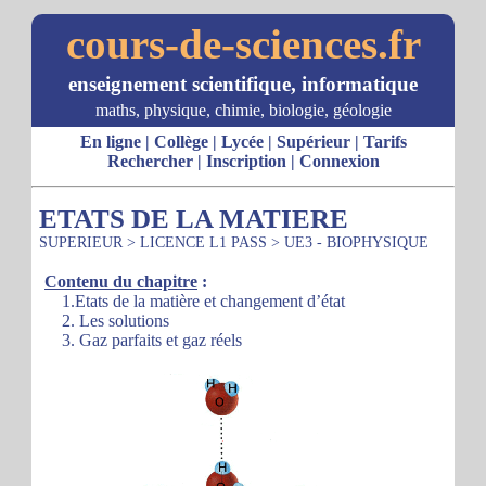
cours-de-sciences.fr
enseignement scientifique, informatique
maths, physique, chimie, biologie, géologie
En ligne
|
Collège
|
Lycée
|
Supérieur
|
Tarifs
Rechercher
|
Inscription
|
Connexion
ETATS DE LA MATIERE
SUPERIEUR
>
LICENCE L1 PASS
>
UE3 - BIOPHYSIQUE
Contenu du chapitre
:
1.Etats de la matière et changement d’état
2. Les solutions
3. Gaz parfaits et gaz réels