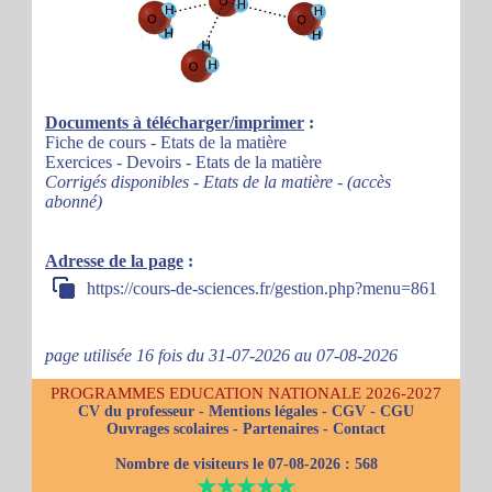
Documents à télécharger/imprimer
:
Fiche de cours - Etats de la matière
Exercices - Devoirs - Etats de la matière
Corrigés disponibles - Etats de la matière - (accès
abonné)
Adresse de la page
:
https://cours-de-sciences.fr/gestion.php?menu=861
page utilisée 16 fois du 31-07-2026 au 07-08-2026
PROGRAMMES EDUCATION NATIONALE 2026-2027
CV du professeur
-
Mentions légales
-
CGV
-
CGU
Ouvrages scolaires
-
Partenaires
-
Contact
Nombre de visiteurs le 07-08-2026 :
568
★★★★★