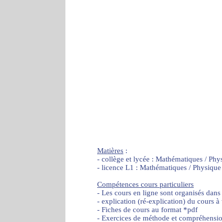
Matières
:
- collège et lycée : Mathématiques / Phy
- licence L1 : Mathématiques / Physique
Compétences cours particuliers
- Les cours en ligne sont organisés dans
- explication (ré-explication) du cours à
- Fiches de cours au format *pdf
- Exercices de méthode et compréhensi