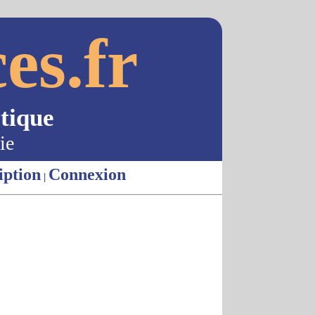
es.fr
tique
ie
iption
Connexion
|