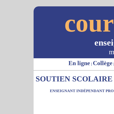
cour
ense
m
En ligne
Collège
|
SOUTIEN SCOLAIRE -
ENSEIGNANT INDÉPENDANT PROP