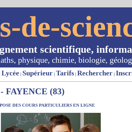
s-de-scienc
ignement scientifique, informa
aths, physique, chimie, biologie, géolog
Lycée
Supérieur
Tarifs
Rechercher
Inscr
|
|
|
|
|
 FAYENCE (83)
OSE DES COURS PARTICULIERS EN LIGNE