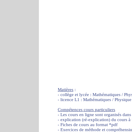
Matières
:
- collège et lycée : Mathématiques / Phy
- licence L1 : Mathématiques / Physique
Compétences cours particuliers
- Les cours en ligne sont organisés dans
- explication (ré-explication) du cours à
- Fiches de cours au format *pdf
- Exercices de méthode et compréhensi