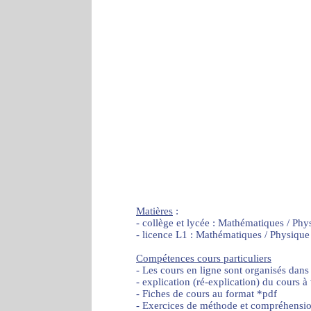
Matières
:
- collège et lycée : Mathématiques / Phy
- licence L1 : Mathématiques / Physique
Compétences cours particuliers
- Les cours en ligne sont organisés dans
- explication (ré-explication) du cours à
- Fiches de cours au format *pdf
- Exercices de méthode et compréhensi