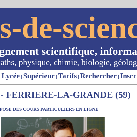
s-de-scienc
ignement scientifique, informa
aths, physique, chimie, biologie, géolog
Lycée
Supérieur
Tarifs
Rechercher
Inscr
|
|
|
|
|
- FERRIERE-LA-GRANDE (59)
OSE DES COURS PARTICULIERS EN LIGNE