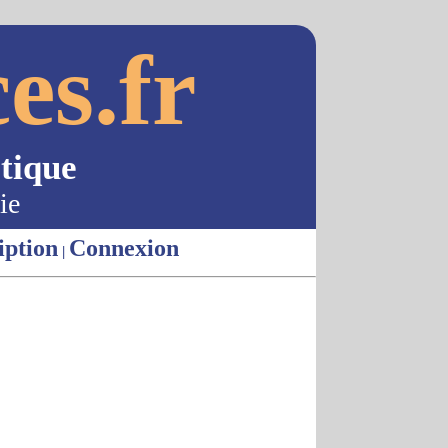
es.fr
tique
ie
iption
Connexion
|