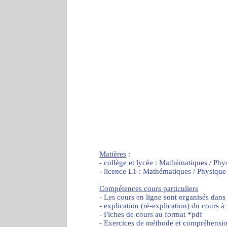
Matières
:
- collège et lycée : Mathématiques / Phy
- licence L1 : Mathématiques / Physique
Compétences cours particuliers
- Les cours en ligne sont organisés dans
- explication (ré-explication) du cours à
- Fiches de cours au format *pdf
- Exercices de méthode et compréhensi