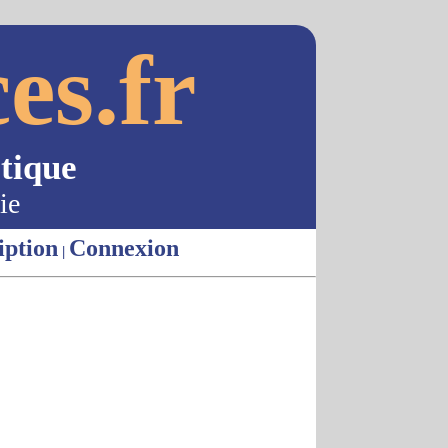
es.fr
tique
ie
iption
Connexion
|