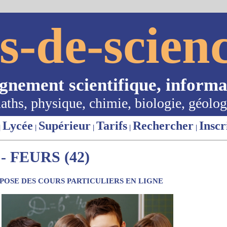
s-de-scienc
ignement scientifique, informa
aths, physique, chimie, biologie, géolog
Lycée
Supérieur
Tarifs
Rechercher
Inscr
|
|
|
|
|
 FEURS (42)
OSE DES COURS PARTICULIERS EN LIGNE