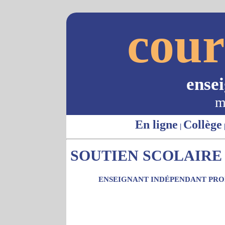
cour
ense
m
En ligne
Collège
|
SOUTIEN SCOLAIRE -
ENSEIGNANT INDÉPENDANT PROP