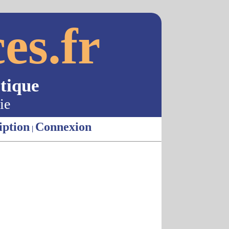
es.fr
tique
ie
iption
Connexion
|