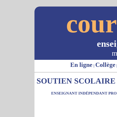
cour
ense
m
En ligne
Collège
|
SOUTIEN SCOLAIRE -
ENSEIGNANT INDÉPENDANT PROP