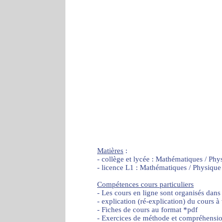
Matières
:
- collège et lycée : Mathématiques / Phy
- licence L1 : Mathématiques / Physique
Compétences cours particuliers
- Les cours en ligne sont organisés dans
- explication (ré-explication) du cours à
- Fiches de cours au format *pdf
- Exercices de méthode et compréhensi