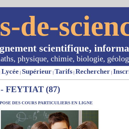
s-de-scienc
ignement scientifique, informa
aths, physique, chimie, biologie, géolog
Lycée
Supérieur
Tarifs
Rechercher
Inscr
|
|
|
|
|
 FEYTIAT (87)
OSE DES COURS PARTICULIERS EN LIGNE