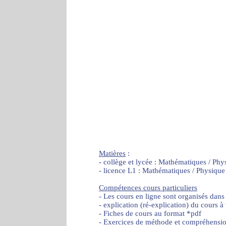
Matières
:
- collège et lycée : Mathématiques / Phy
- licence L1 : Mathématiques / Physique
Compétences cours particuliers
- Les cours en ligne sont organisés dans
- explication (ré-explication) du cours à
- Fiches de cours au format *pdf
- Exercices de méthode et compréhensi