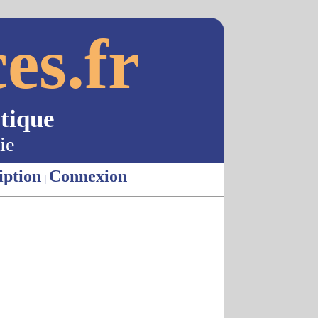
es.fr
tique
ie
iption
Connexion
|