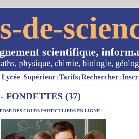
s-de-scienc
ignement scientifique, informa
aths, physique, chimie, biologie, géolog
Lycée
Supérieur
Tarifs
Rechercher
Inscr
|
|
|
|
|
- FONDETTES (37)
OSE DES COURS PARTICULIERS EN LIGNE