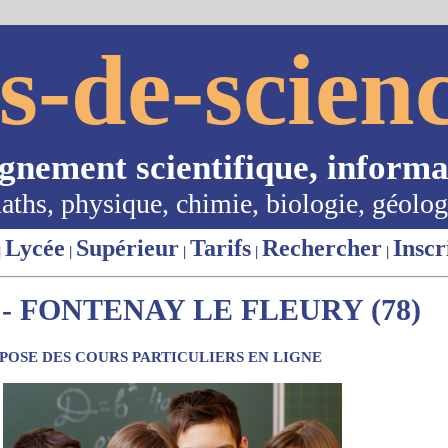
s-de-scienc
ignement scientifique, informa
aths, physique, chimie, biologie, géolog
Lycée
Supérieur
Tarifs
Rechercher
Inscr
|
|
|
|
|
- FONTENAY LE FLEURY (78)
OSE DES COURS PARTICULIERS EN LIGNE