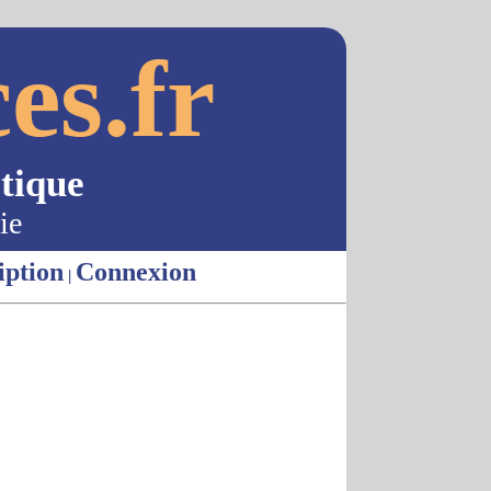
es.fr
tique
ie
iption
Connexion
|