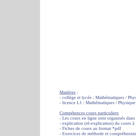
Matières
:
- collège et lycée : Mathématiques / Phy
- licence L1 : Mathématiques / Physique
Compétences cours particuliers
- Les cours en ligne sont organisés dans
- explication (ré-explication) du cours à
- Fiches de cours au format *pdf
- Exercices de méthode et compréhensi