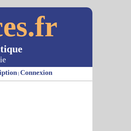
es.fr
tique
ie
iption
Connexion
|