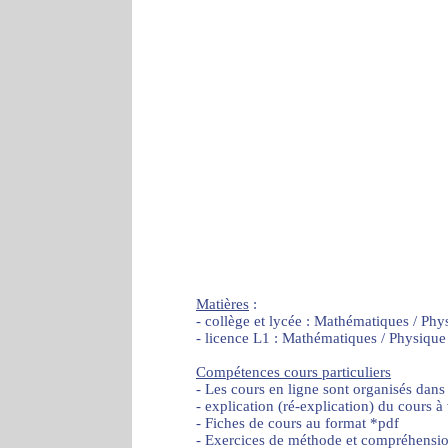
Matières
:
- collège et lycée : Mathématiques / Phy
- licence L1 : Mathématiques / Physique
Compétences cours particuliers
- Les cours en ligne sont organisés dans
- explication (ré-explication) du cours à
- Fiches de cours au format *pdf
- Exercices de méthode et compréhensi