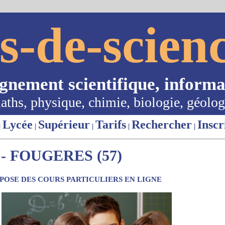
s-de-scienc
ignement scientifique, informa
aths, physique, chimie, biologie, géolog
Lycée
Supérieur
Tarifs
Rechercher
Inscr
|
|
|
|
|
- FOUGERES (57)
OSE DES COURS PARTICULIERS EN LIGNE