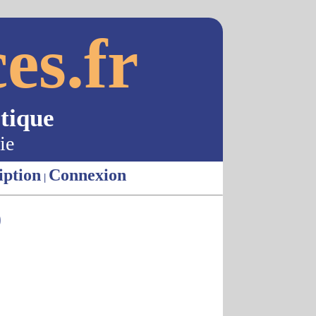
es.fr
tique
ie
iption
Connexion
|
)