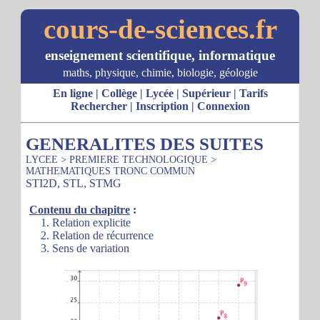
cours-de-sciences.fr
enseignement scientifique, informatique
maths, physique, chimie, biologie, géologie
En ligne
|
Collège
|
Lycée
|
Supérieur
|
Tarifs
Rechercher
|
Inscription
|
Connexion
GENERALITES DES SUITES
LYCEE
>
PREMIERE TECHNOLOGIQUE
>
MATHEMATIQUES TRONC COMMUN
STI2D, STL, STMG
Contenu du chapitre
:
1. Relation explicite
2. Relation de récurrence
3. Sens de variation