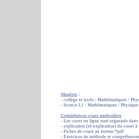
Matières
:
- collège et lycée : Mathématiques / Phy
- licence L1 : Mathématiques / Physique
Compétences cours particuliers
- Les cours en ligne sont organisés dans
- explication (ré-explication) du cours à
- Fiches de cours au format *pdf
- Exercices de méthode et compréhensi