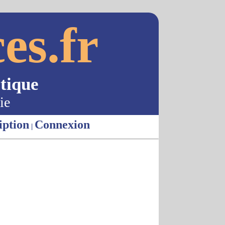
es.fr
tique
ie
iption
Connexion
|