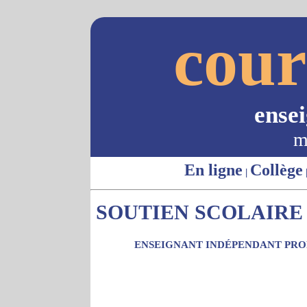
cour
ense
m
En ligne
Collège
|
SOUTIEN SCOLAIRE -
ENSEIGNANT INDÉPENDANT PROP