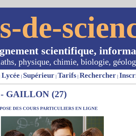
s-de-scienc
ignement scientifique, informa
aths, physique, chimie, biologie, géolog
Lycée
Supérieur
Tarifs
Rechercher
Inscr
|
|
|
|
|
 GAILLON (27)
OSE DES COURS PARTICULIERS EN LIGNE