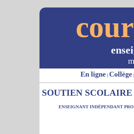
cour
ense
m
En ligne
Collège
|
SOUTIEN SCOLAIRE -
ENSEIGNANT INDÉPENDANT PROP