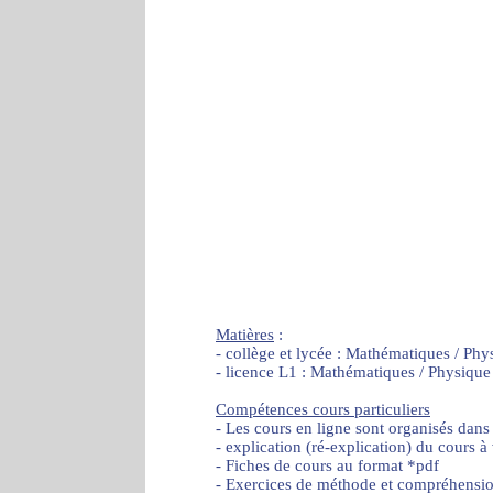
Matières
:
- collège et lycée : Mathématiques / Phy
- licence L1 : Mathématiques / Physique
Compétences cours particuliers
- Les cours en ligne sont organisés dans
- explication (ré-explication) du cours à
- Fiches de cours au format *pdf
- Exercices de méthode et compréhensi