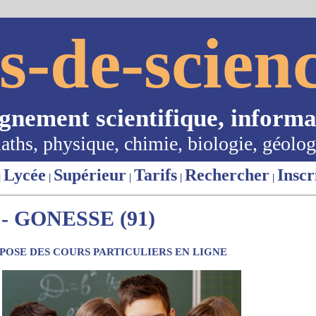
s-de-scienc
ignement scientifique, informa
aths, physique, chimie, biologie, géolog
Lycée
Supérieur
Tarifs
Rechercher
Inscr
|
|
|
|
|
 GONESSE (91)
OSE DES COURS PARTICULIERS EN LIGNE