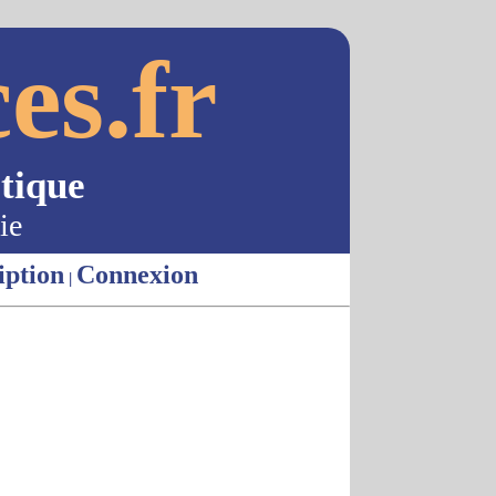
es.fr
tique
ie
iption
Connexion
|