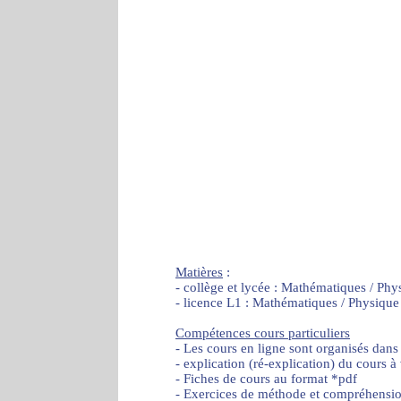
Matières
:
- collège et lycée : Mathématiques / Phy
- licence L1 : Mathématiques / Physique
Compétences cours particuliers
- Les cours en ligne sont organisés dans
- explication (ré-explication) du cours à
- Fiches de cours au format *pdf
- Exercices de méthode et compréhensi