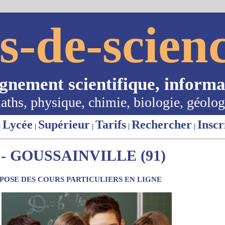
s-de-scienc
ignement scientifique, informa
aths, physique, chimie, biologie, géolog
Lycée
Supérieur
Tarifs
Rechercher
Inscr
|
|
|
|
|
- GOUSSAINVILLE (91)
OSE DES COURS PARTICULIERS EN LIGNE