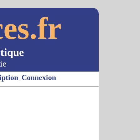
es.fr
tique
ie
iption
Connexion
|