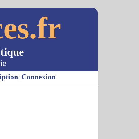
es.fr
tique
ie
iption
Connexion
|