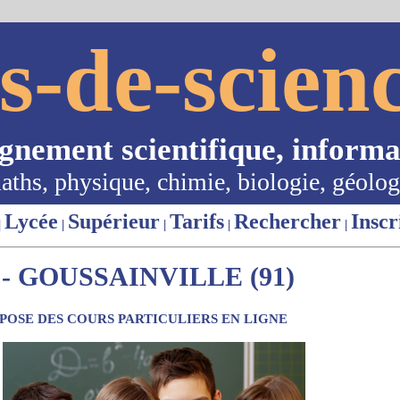
s-de-scienc
ignement scientifique, informa
aths, physique, chimie, biologie, géolog
Lycée
Supérieur
Tarifs
Rechercher
Inscr
|
|
|
|
|
- GOUSSAINVILLE (91)
OSE DES COURS PARTICULIERS EN LIGNE