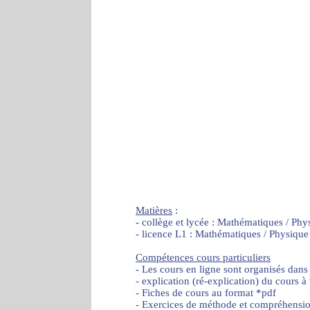
Matières
:
- collège et lycée : Mathématiques / Phy
- licence L1 : Mathématiques / Physique
Compétences cours particuliers
- Les cours en ligne sont organisés dans
- explication (ré-explication) du cours à
- Fiches de cours au format *pdf
- Exercices de méthode et compréhensi