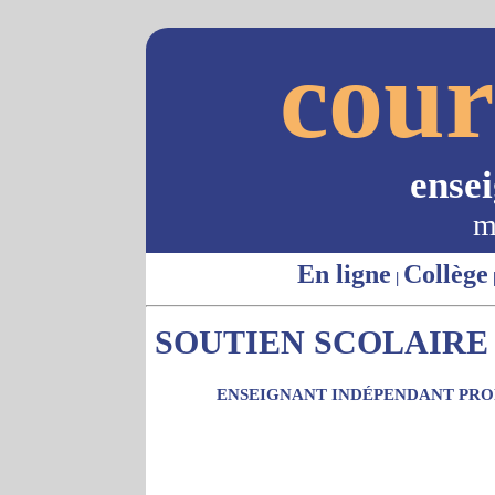
cour
ense
m
En ligne
Collège
|
SOUTIEN SCOLAIRE -
ENSEIGNANT INDÉPENDANT PROP