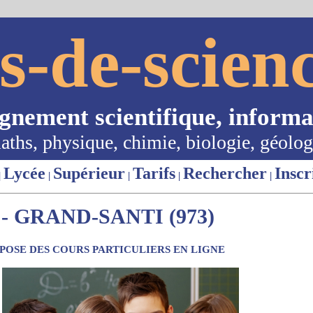
s-de-scienc
ignement scientifique, informa
aths, physique, chimie, biologie, géolog
Lycée
Supérieur
Tarifs
Rechercher
Inscr
|
|
|
|
|
 GRAND-SANTI (973)
OSE DES COURS PARTICULIERS EN LIGNE