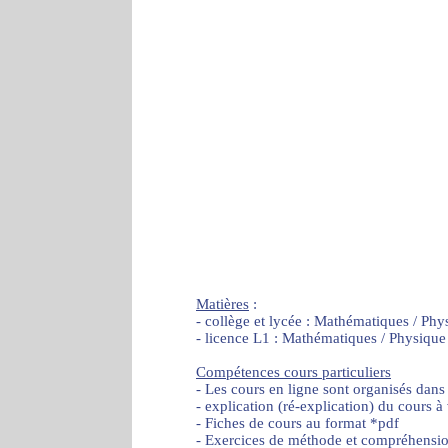
Matières
:
- collège et lycée : Mathématiques / Phy
- licence L1 : Mathématiques / Physique
Compétences cours particuliers
- Les cours en ligne sont organisés dans
- explication (ré-explication) du cours à
- Fiches de cours au format *pdf
- Exercices de méthode et compréhensi