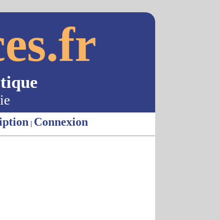
es.fr
tique
ie
iption
Connexion
|