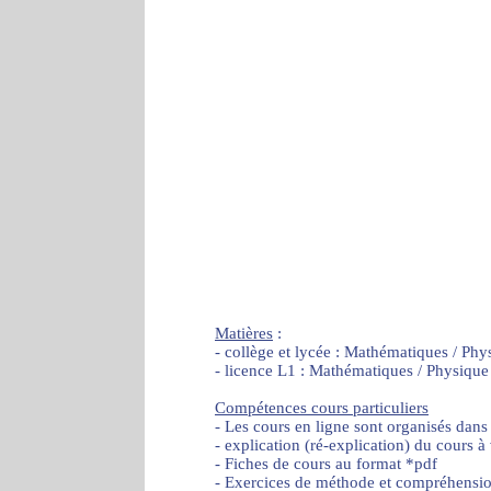
Matières
:
- collège et lycée : Mathématiques / Phy
- licence L1 : Mathématiques / Physique
Compétences cours particuliers
- Les cours en ligne sont organisés dans
- explication (ré-explication) du cours à
- Fiches de cours au format *pdf
- Exercices de méthode et compréhensi