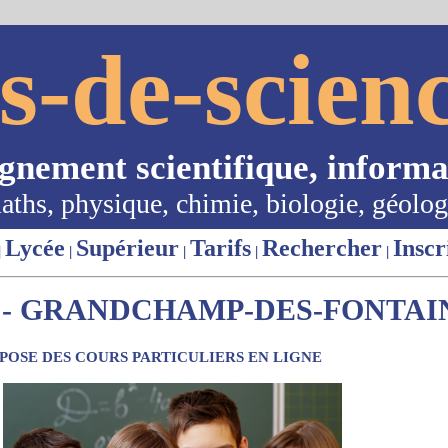
s-de-scienc
ignement scientifique, informa
aths, physique, chimie, biologie, géolog
Lycée
Supérieur
Tarifs
Rechercher
Inscr
|
|
|
|
|
- GRANDCHAMP-DES-FONTAINE
OSE DES COURS PARTICULIERS EN LIGNE