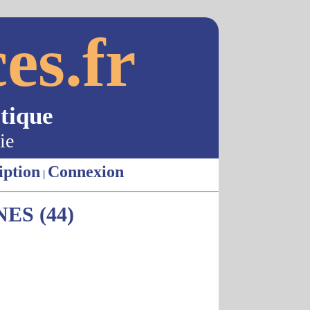
es.fr
tique
ie
iption
Connexion
|
S (44)